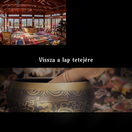
Vissza a lap tetejére
ia
Ti
be
ti
ha
ng
tál
ter
áp