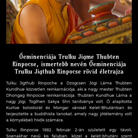
Őeminenciája Trulku Jigme Thubten
Rinpocse, ismertebb nevén Őeminenciája
Trulku Jigthub Rinpocse rövid életrajza
Tulku Jigthub Rinpoche a Dzogcsen Jógi Láma Thubten
Kundhue közvetlen reinkarnációja, aki a nagy mester Thubten
Dhongag Rinpocse reinkarnációja. Thubten Kundhue Láma a
nagy jógi, Togthen Sakya Shri tanítványa volt. Ő alapította
Kurtoe kolostorát és Mongar városát Kelet-Bhutánban és
terjesztette a buddhista tanokat, amely nagy jótétemény volt
a környékbeli hívők számára.
Tulku Rinpocse 1982. február 2-án született egy távoli,
Soenakhar nevű kis faluban, közel a kelet-bhutáni szent