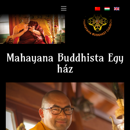
Ma
ha
ya
na
Bu
dd
his
ta
Egy
ház