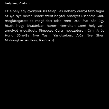
helyhez, Ajához.
Ez a hely egy gyönyörű kis település néhány órányi távolságra
az Aja-Nye néven ismert szent helytől, amelyet Rinpocse Guru
meglátogatott és megáldott több mint 1500 éve. Sőt, úgy
hiszik, hogy Bhutánban három kiemelten szent hely van,
amelyet megáldott Rinpocse Guru, nevezetesen Om, A és
Hung (Om-Ba Nye Tashi Yangtseben, A-Ja Nye Sheri
Muhungban és Hung Paróban).